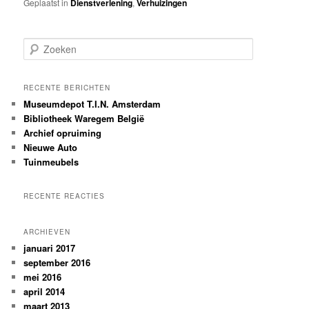
Geplaatst in
Dienstverlening
,
Verhuizingen
Z
o
e
k
RECENTE BERICHTEN
e
Museumdepot T.I.N. Amsterdam
n
Bibliotheek Waregem België
Archief opruiming
Nieuwe Auto
Tuinmeubels
RECENTE REACTIES
ARCHIEVEN
januari 2017
september 2016
mei 2016
april 2014
maart 2013