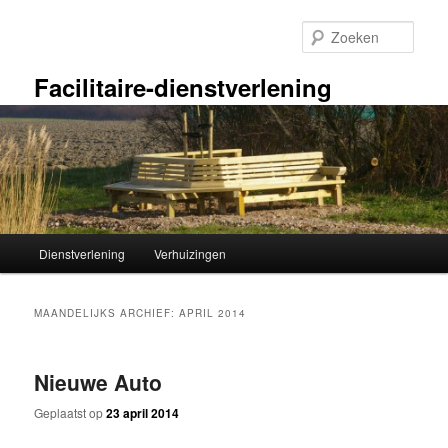
Spring
Spring
naar
naar
Zoek
de
de
primaire
secundaire
Facilitaire-dienstverlening
inhoud
inhoud
Hoofdmenu
Dienstverlening
Verhuizingen
MAANDELIJKS ARCHIEF:
APRIL 2014
Nieuwe Auto
Geplaatst op
23 april 2014