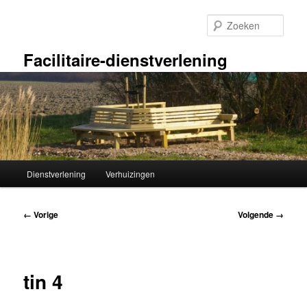
Spring
naar
Zoek
de
primaire
Facilitaire-dienstverlening
inhoud
Hoofdmenu
Dienstverlening
Verhuizingen
Afbeeldingsnavigatie
← Vorige
Volgende →
tin 4