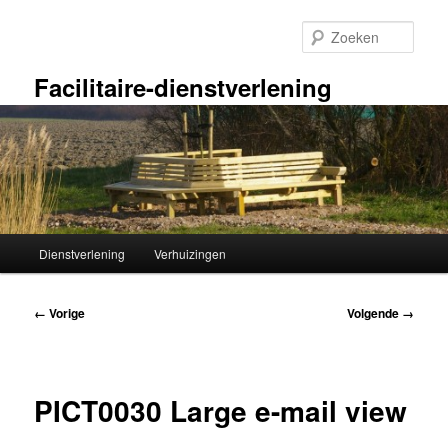
Spring
naar
Zoek
de
primaire
Facilitaire-dienstverlening
inhoud
Hoofdmenu
Dienstverlening
Verhuizingen
Afbeeldingsnavigatie
← Vorige
Volgende →
PICT0030 Large e-mail view