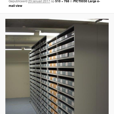
Gepubliceerd
23 januari 2017
op
510 × 768
in
PICT0030 Large e-
mail view