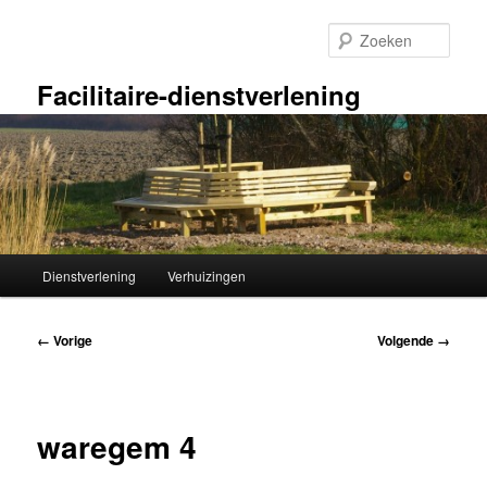
Spring
naar
Zoek
de
primaire
Facilitaire-dienstverlening
inhoud
Hoofdmenu
Dienstverlening
Verhuizingen
Afbeeldingsnavigatie
← Vorige
Volgende →
waregem 4